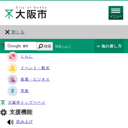
メニュー
閉じる
サイト・ナビ
検索
他の探し方
検索ヘルプ
くらし
イベント・観光
産業・ビジネス
市政
大阪市トップページ
支援機能
読み上げ