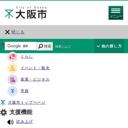
メニュー
閉じる
サイト・ナビ
検索
他の探し方
検索ヘルプ
くらし
イベント・観光
産業・ビジネス
市政
大阪市トップページ
支援機能
読み上げ