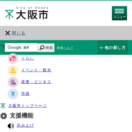
メニュー
閉じる
サイト・ナビ
検索
他の探し方
検索ヘルプ
くらし
イベント・観光
産業・ビジネス
市政
大阪市トップページ
支援機能
読み上げ