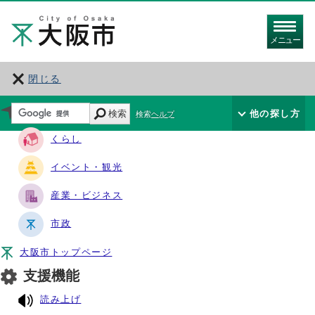
メニュー
閉じる
サイト・ナビ
検索
他の探し方
検索ヘルプ
くらし
イベント・観光
産業・ビジネス
市政
大阪市トップページ
支援機能
読み上げ