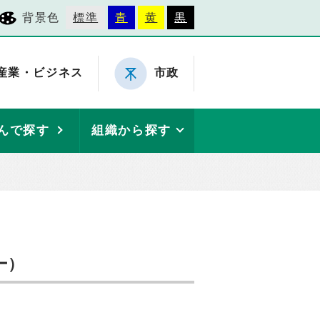
背景色
標準
青
黄
黒
産業・ビジネス
市政
んで探す
組織から探す
ー）