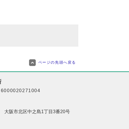
ページの先頭へ戻る
所
000020271004
201 大阪市北区中之島1丁目3番20号