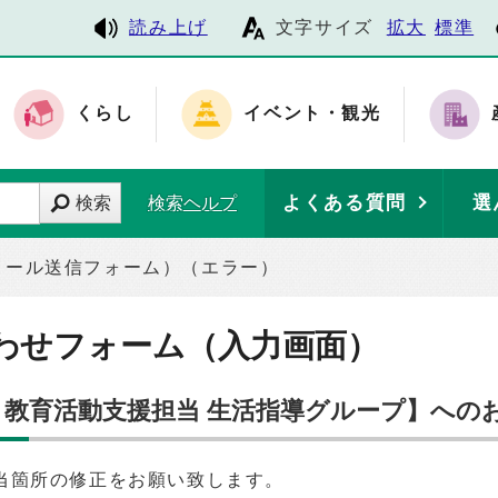
読み上げ
文字サイズ
拡大
標準
くらし
イベント・観光
よくある質問
選
検索
検索ヘルプ
メール送信フォーム）（エラー）
わせフォーム（入力画面）
部 教育活動支援担当 生活指導グループ】への
当箇所の修正をお願い致します。