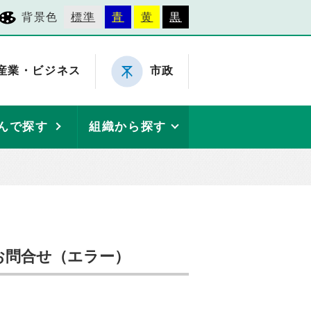
背景色
標準
青
黄
黒
産業・ビジネス
市政
んで探す
組織から探す
お問合せ（エラー）