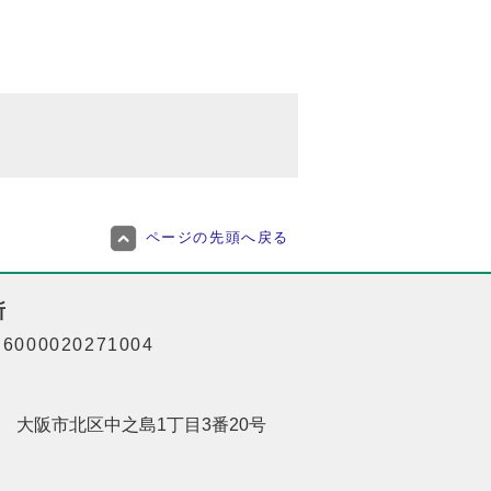
ページの先頭へ戻る
所
000020271004
201 大阪市北区中之島1丁目3番20号