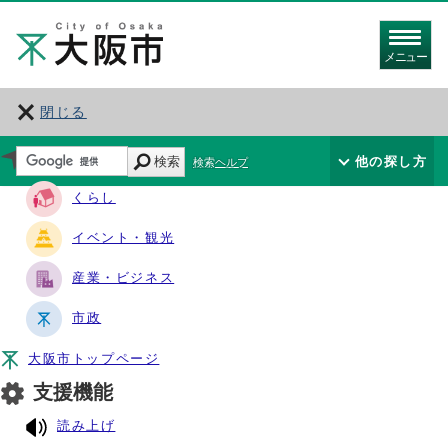
メニュー
閉じる
サイト・ナビ
検索
他の探し方
検索ヘルプ
くらし
イベント・観光
産業・ビジネス
市政
大阪市トップページ
支援機能
読み上げ