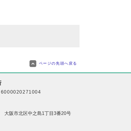
ページの先頭へ戻る
所
000020271004
201 大阪市北区中之島1丁目3番20号