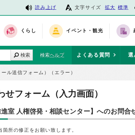
読み上げ
文字サイズ
拡大
標準
くらし
イベント・観光
よくある質問
選
検索
検索ヘルプ
メール送信フォーム）（エラー）
わせフォーム（入力画面）
推進室 人権啓発・相談センター】へのお問合
当箇所の修正をお願い致します。