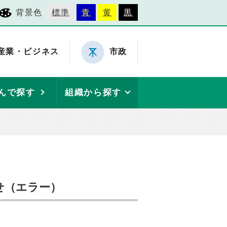
背景色
標準
青
黄
黒
産業・ビジネス
市政
んで探す
組織から探す
せ（エラー）