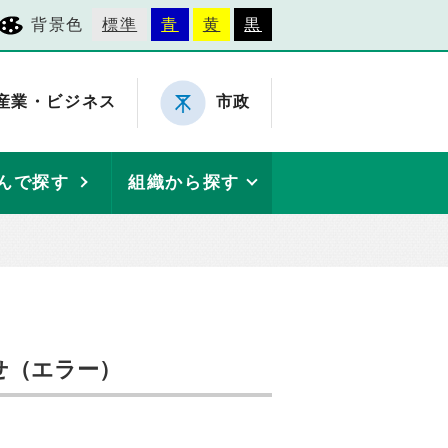
背景色
標準
青
黄
黒
産業・ビジネス
市政
んで探す
組織から探す
せ（エラー）