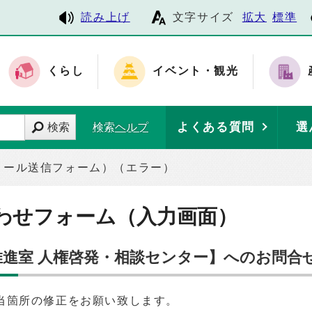
読み上げ
文字サイズ
拡大
標準
くらし
イベント・観光
よくある質問
選
検索
検索ヘルプ
メール送信フォーム）（エラー）
わせフォーム（入力画面）
推進室 人権啓発・相談センター】へのお問合
当箇所の修正をお願い致します。