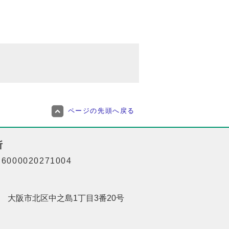
ページの先頭へ戻る
所
000020271004
201 大阪市北区中之島1丁目3番20号