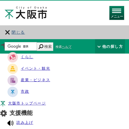
メニュー
閉じる
サイト・ナビ
検索
他の探し方
検索ヘルプ
くらし
イベント・観光
産業・ビジネス
市政
大阪市トップページ
支援機能
読み上げ