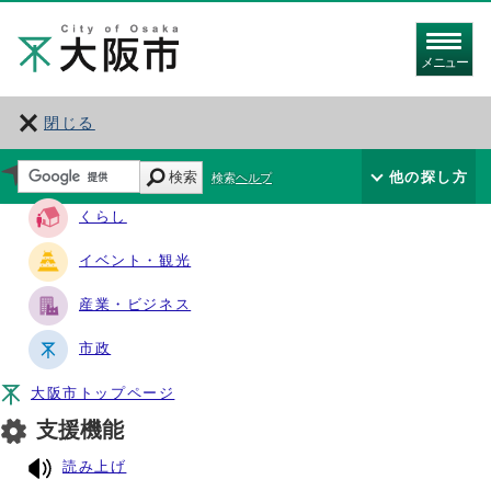
メニュー
閉じる
サイト・ナビ
検索
他の探し方
検索ヘルプ
くらし
イベント・観光
産業・ビジネス
市政
大阪市トップページ
支援機能
読み上げ