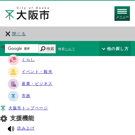
メニュー
閉じる
サイト・ナビ
検索
他の探し方
検索ヘルプ
くらし
イベント・観光
産業・ビジネス
市政
大阪市トップページ
支援機能
読み上げ