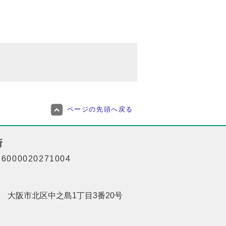
ページの先頭へ戻る
所
000020271004
201 大阪市北区中之島1丁目3番20号