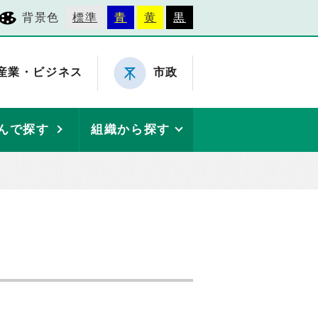
背景色
標準
青
黄
黒
産業・ビジネス
市政
んで探す
組織から探す