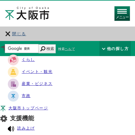
メニュー
閉じる
サイト・ナビ
検索
他の探し方
検索ヘルプ
くらし
イベント・観光
産業・ビジネス
市政
大阪市トップページ
支援機能
読み上げ