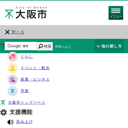
メニュー
閉じる
サイト・ナビ
検索
他の探し方
検索ヘルプ
くらし
イベント・観光
産業・ビジネス
市政
大阪市トップページ
支援機能
読み上げ