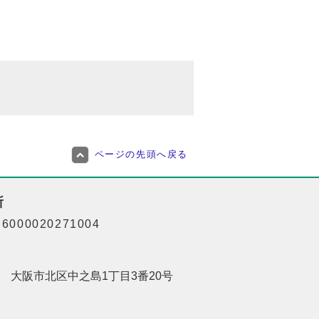
ページの先頭へ戻る
所
000020271004
201 大阪市北区中之島1丁目3番20号