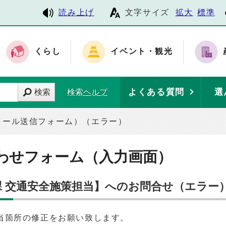
読み上げ
文字サイズ
拡大
標準
くらし
イベント・観光
よくある質問
選
検索
検索ヘルプ
メール送信フォーム）（エラー）
わせフォーム（入力画面）
課 交通安全施策担当】へのお問合せ（エラー
当箇所の修正をお願い致します。