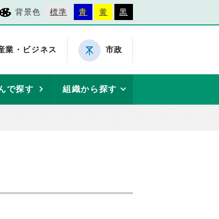
背景色
標準
青
黄
黒
産業・ビジネス
市政
んで探す
組織から探す
）