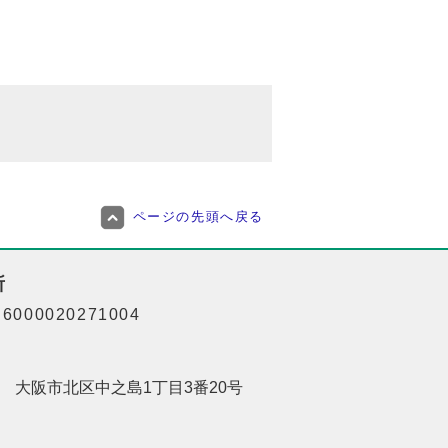
ページの先頭へ戻る
所
000020271004
201 大阪市北区中之島1丁目3番20号