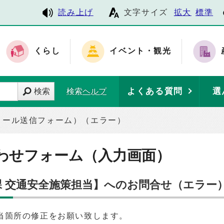
読み上げ
文字サイズ
拡大
標準
くらし
イベント・観光
よくある質問
選
検索
検索ヘルプ
メール送信フォーム）（エラー）
わせフォーム（入力画面）
課 交通安全施策担当】へのお問合せ（エラー
当箇所の修正をお願い致します。