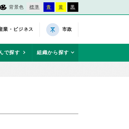
背景色
標準
青
黄
黒
産業・ビジネス
市政
んで探す
組織から探す
）