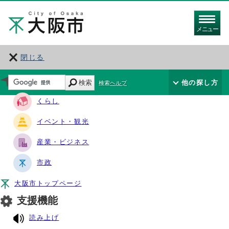
メニュー
閉じる
サイト・ナビ
検索
他の探し方
検索ヘルプ
くらし
イベント・観光
産業・ビジネス
市政
大阪市トップページ
支援機能
読み上げ