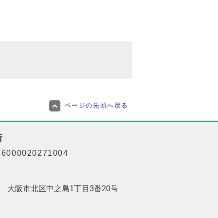
ページの先頭へ戻る
所
000020271004
201 大阪市北区中之島1丁目3番20号