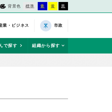
背景色
標準
青
黄
黒
産業・ビジネス
市政
んで探す
組織から探す