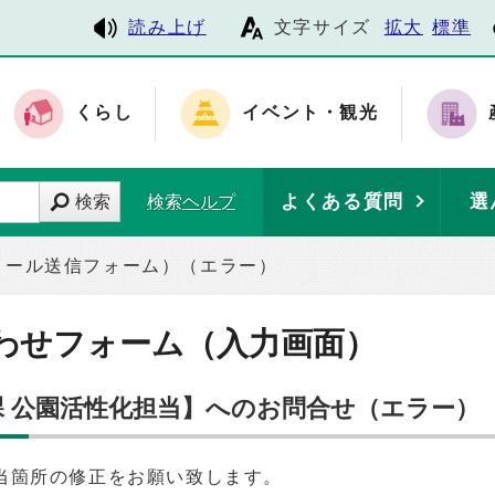
読み上げ
文字サイズ
拡大
標準
くらし
イベント・観光
よくある質問
選
検索
検索ヘルプ
メール送信フォーム）（エラー）
わせフォーム（入力画面）
課 公園活性化担当】へのお問合せ（エラー）
当箇所の修正をお願い致します。