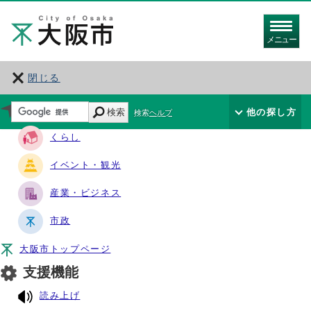
メニュー
閉じる
サイト・ナビ
検索
他の探し方
検索ヘルプ
くらし
イベント・観光
産業・ビジネス
市政
大阪市トップページ
支援機能
読み上げ