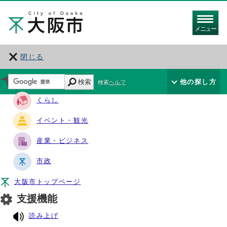
メニュー
閉じる
サイト・ナビ
検索
他の探し方
検索ヘルプ
くらし
イベント・観光
産業・ビジネス
市政
大阪市トップページ
支援機能
読み上げ