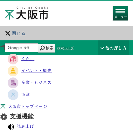
メニュー
閉じる
サイト・ナビ
検索
他の探し方
検索ヘルプ
くらし
イベント・観光
産業・ビジネス
市政
大阪市トップページ
支援機能
読み上げ