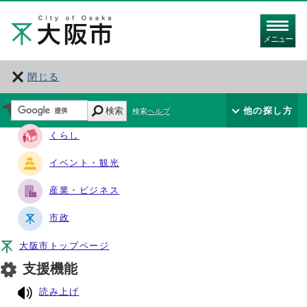
メニュー
閉じる
サイト・ナビ
検索
他の探し方
検索ヘルプ
くらし
イベント・観光
産業・ビジネス
市政
大阪市トップページ
支援機能
読み上げ