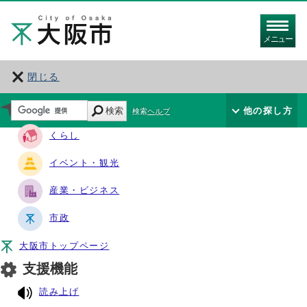
メニュー
閉じる
サイト・ナビ
検索
他の探し方
検索ヘルプ
くらし
イベント・観光
産業・ビジネス
市政
大阪市トップページ
支援機能
読み上げ