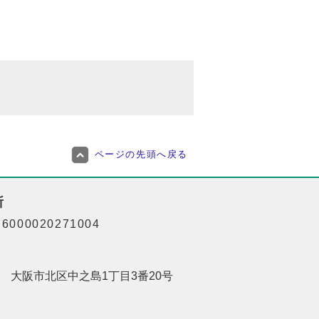
ページの先頭へ戻る
所
000020271004
201 大阪市北区中之島1丁目3番20号