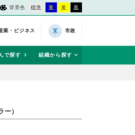
背景色
標準
青
黄
黒
産業・ビジネス
市政
んで探す
組織から探す
ラー）