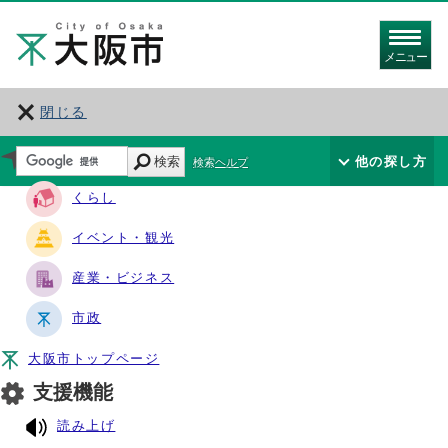
メニュー
閉じる
サイト・ナビ
検索
他の探し方
検索ヘルプ
くらし
イベント・観光
産業・ビジネス
市政
大阪市トップページ
支援機能
読み上げ