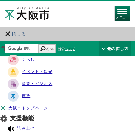
メニュー
閉じる
サイト・ナビ
検索
他の探し方
検索ヘルプ
くらし
イベント・観光
産業・ビジネス
市政
大阪市トップページ
支援機能
読み上げ