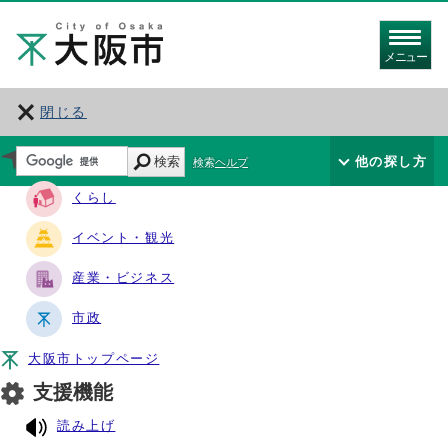
メニュー
閉じる
サイト・ナビ
検索
他の探し方
検索ヘルプ
くらし
イベント・観光
産業・ビジネス
市政
大阪市トップページ
支援機能
読み上げ