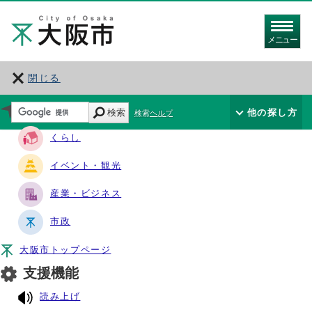
メニュー
閉じる
サイト・ナビ
検索
他の探し方
検索ヘルプ
くらし
イベント・観光
産業・ビジネス
市政
大阪市トップページ
支援機能
読み上げ