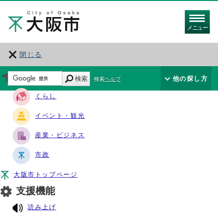
メニュー
閉じる
サイト・ナビ
検索
他の探し方
検索ヘルプ
くらし
イベント・観光
産業・ビジネス
市政
大阪市トップページ
支援機能
読み上げ