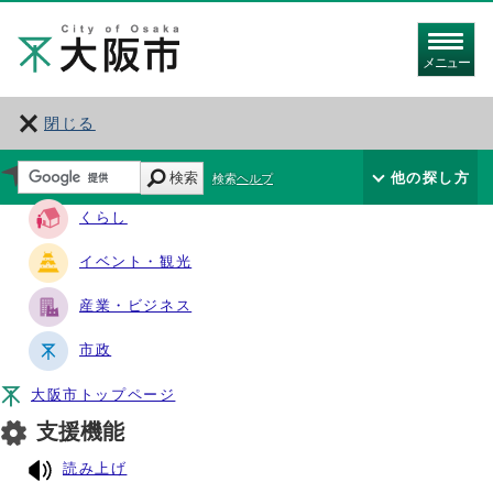
メニュー
閉じる
サイト・ナビ
検索
他の探し方
検索ヘルプ
くらし
イベント・観光
産業・ビジネス
市政
大阪市トップページ
支援機能
読み上げ