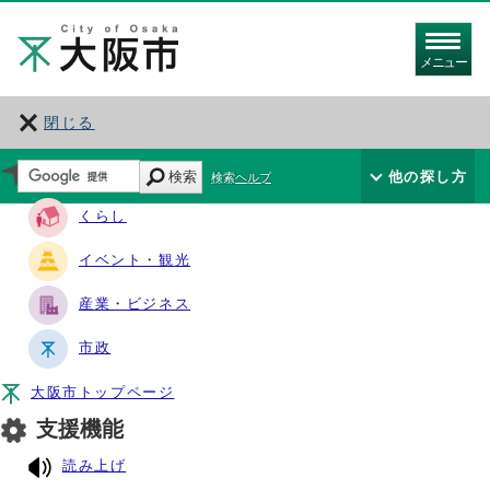
メニュー
閉じる
サイト・ナビ
検索
他の探し方
検索ヘルプ
くらし
イベント・観光
産業・ビジネス
市政
大阪市トップページ
支援機能
読み上げ