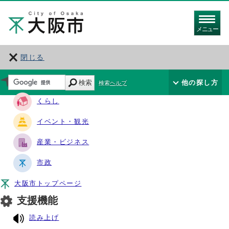
メニュー
閉じる
サイト・ナビ
検索
他の探し方
検索ヘルプ
くらし
イベント・観光
産業・ビジネス
市政
大阪市トップページ
支援機能
読み上げ