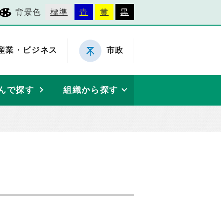
背景色
標準
青
黄
黒
産業・ビジネス
市政
んで探す
組織から探す