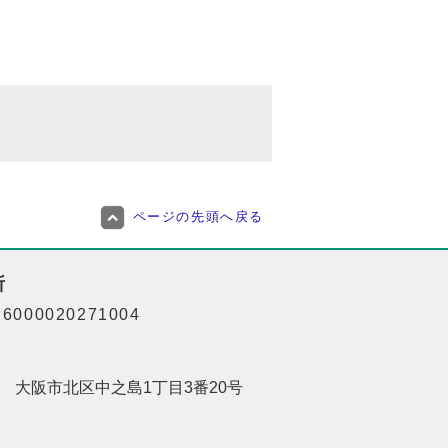
ページの先頭へ戻る
所
000020271004
201 大阪市北区中之島1丁目3番20号