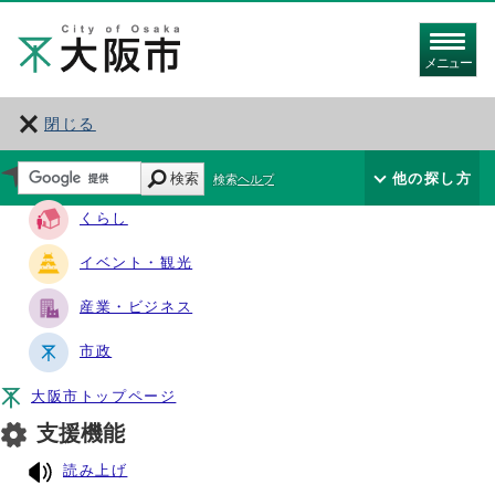
メニュー
閉じる
サイト・ナビ
検索
他の探し方
検索ヘルプ
くらし
イベント・観光
産業・ビジネス
市政
大阪市トップページ
支援機能
読み上げ