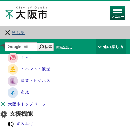
メニュー
閉じる
サイト・ナビ
検索
他の探し方
検索ヘルプ
くらし
イベント・観光
産業・ビジネス
市政
大阪市トップページ
支援機能
読み上げ