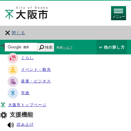
メニュー
閉じる
サイト・ナビ
検索
他の探し方
検索ヘルプ
くらし
イベント・観光
産業・ビジネス
市政
大阪市トップページ
支援機能
読み上げ