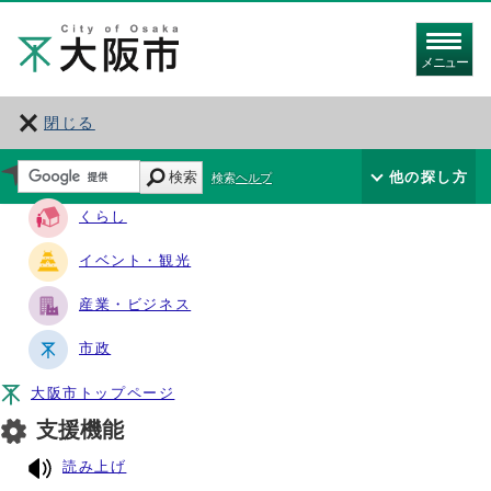
メニュー
閉じる
サイト・ナビ
検索
他の探し方
検索ヘルプ
くらし
イベント・観光
産業・ビジネス
市政
大阪市トップページ
支援機能
読み上げ