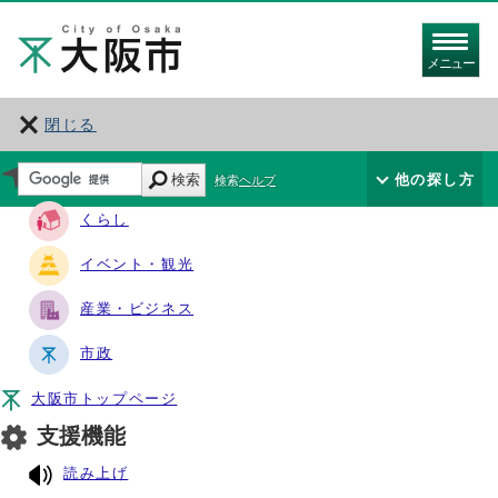
メニュー
閉じる
サイト・ナビ
検索
他の探し方
検索ヘルプ
くらし
イベント・観光
産業・ビジネス
市政
大阪市トップページ
支援機能
読み上げ