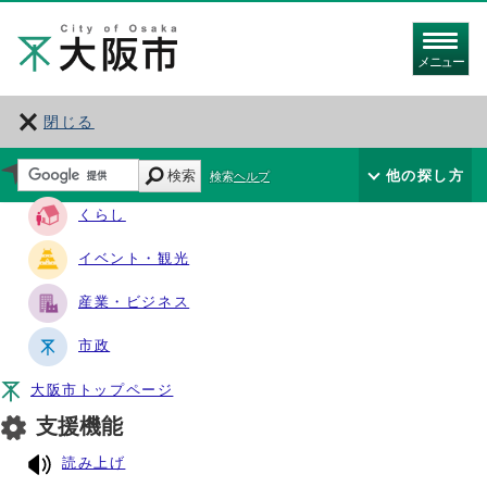
メニュー
閉じる
サイト・ナビ
検索
他の探し方
検索ヘルプ
くらし
イベント・観光
産業・ビジネス
市政
大阪市トップページ
支援機能
読み上げ