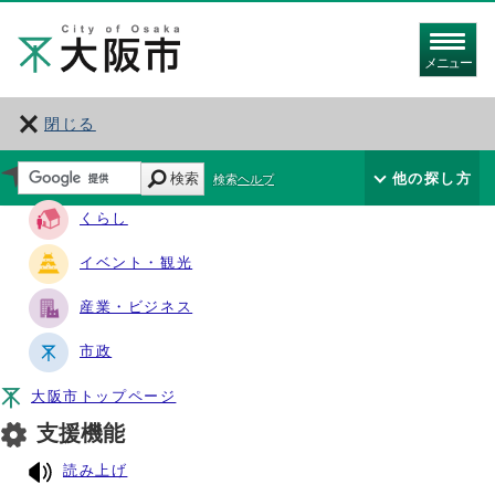
メニュー
閉じる
サイト・ナビ
検索
他の探し方
検索ヘルプ
くらし
イベント・観光
産業・ビジネス
市政
大阪市トップページ
支援機能
読み上げ