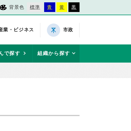
背景色
標準
青
黄
黒
産業・ビジネス
市政
んで探す
組織から探す