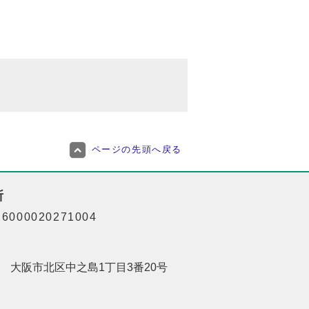
ページの先頭へ戻る
所
000020271004
201 大阪市北区中之島1丁目3番20号