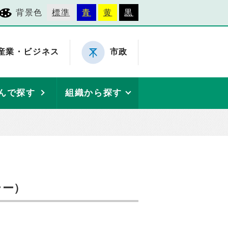
背景色
標準
青
黄
黒
産業・ビジネス
市政
んで探す
組織から探す
ラー）