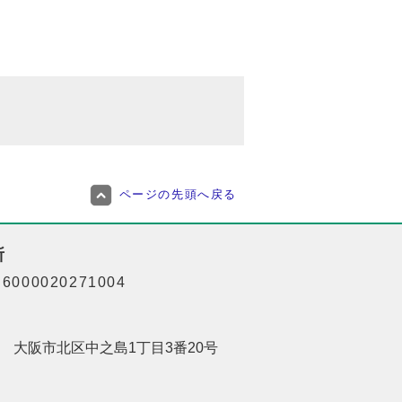
ページの先頭へ戻る
所
000020271004
201 大阪市北区中之島1丁目3番20号