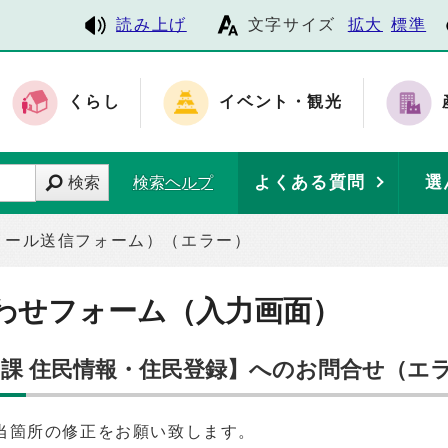
読み上げ
文字サイズ
拡大
標準
くらし
イベント・観光
よくある質問
選
検索
検索ヘルプ
メール送信フォーム）（エラー）
わせフォーム（入力画面）
ス課 住民情報・住民登録】へのお問合せ（エ
当箇所の修正をお願い致します。