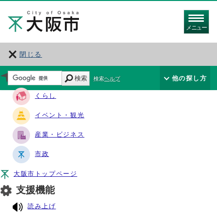
メニュー
閉じる
サイト・ナビ
検索
他の探し方
検索ヘルプ
くらし
イベント・観光
産業・ビジネス
市政
大阪市トップページ
支援機能
読み上げ