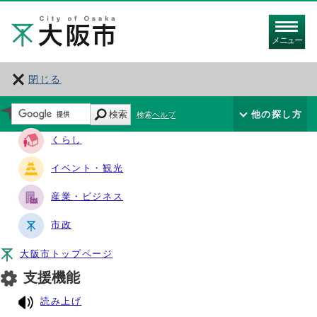
メニュー
閉じる
サイト・ナビ
検索
他の探し方
検索ヘルプ
くらし
イベント・観光
産業・ビジネス
市政
大阪市トップページ
支援機能
読み上げ