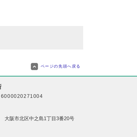
ページの先頭へ戻る
所
000020271004
201 大阪市北区中之島1丁目3番20号