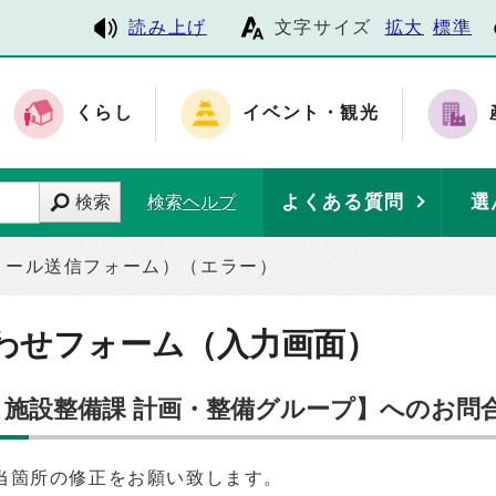
読み上げ
文字サイズ
拡大
標準
くらし
イベント・観光
よくある質問
選
検索
検索ヘルプ
メール送信フォーム）（エラー）
わせフォーム（入力画面）
部 施設整備課 計画・整備グループ】へのお問
当箇所の修正をお願い致します。