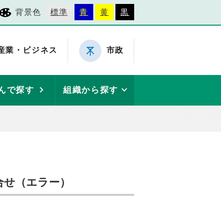
背景色
標準
青
黄
黒
産業・ビジネス
市政
んで探す
組織から探す
合せ（エラー）