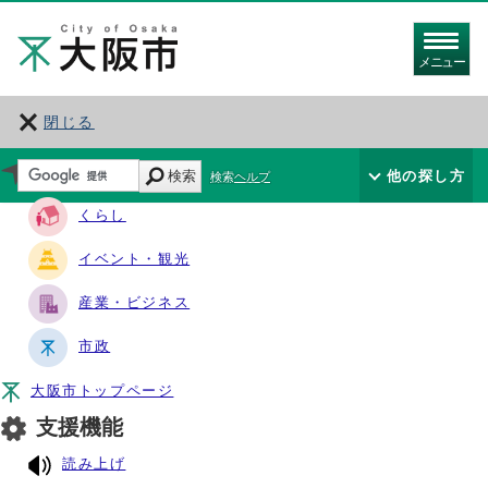
メニュー
閉じる
サイト・ナビ
検索
他の探し方
検索ヘルプ
くらし
イベント・観光
産業・ビジネス
市政
大阪市トップページ
支援機能
読み上げ