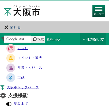
メニュー
閉じる
サイト・ナビ
検索
他の探し方
検索ヘルプ
くらし
イベント・観光
産業・ビジネス
市政
大阪市トップページ
支援機能
読み上げ