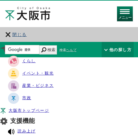
メニュー
閉じる
サイト・ナビ
検索
他の探し方
検索ヘルプ
くらし
イベント・観光
産業・ビジネス
市政
大阪市トップページ
支援機能
読み上げ