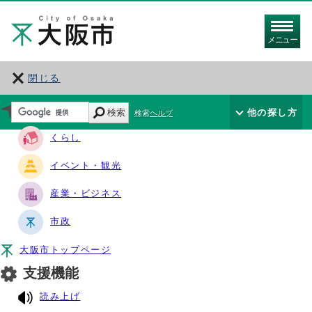
メニュー
閉じる
サイト・ナビ
検索
他の探し方
検索ヘルプ
くらし
イベント・観光
産業・ビジネス
市政
大阪市トップページ
支援機能
読み上げ